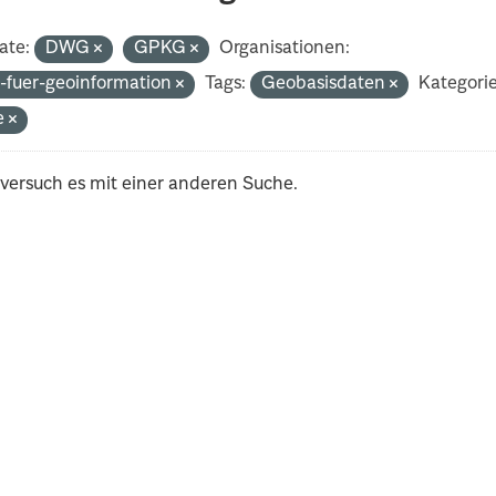
ate:
DWG
GPKG
Organisationen:
-fuer-geoinformation
Tags:
Geobasisdaten
Kategori
e
 versuch es mit einer anderen Suche.