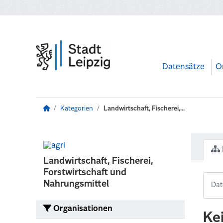
Zum Hauptinhalt wechseln
Datensätze
O
Kategorien
Landwirtschaft, Fischerei,...
Landwirtschaft, Fischerei,
Forstwirtschaft und
Nahrungsmittel
Organisationen
Ke