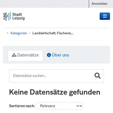
Zum Hauptinhalt wechseln
Anmelden
Kategorien
Landwirtschaft, Fischerei,...
Datensätze
Über uns
Keine Datensätze gefunden
Sortieren nach