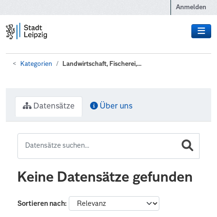
Zum Hauptinhalt wechseln
Anmelden
Kategorien
Landwirtschaft, Fischerei,...
Datensätze
Über uns
Keine Datensätze gefunden
Sortieren nach