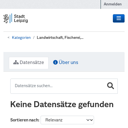
Zum Hauptinhalt wechseln
Anmelden
Kategorien
Landwirtschaft, Fischerei,...
Datensätze
Über uns
Keine Datensätze gefunden
Sortieren nach