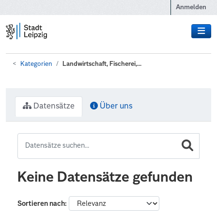
Zum Hauptinhalt wechseln
Anmelden
Kategorien
Landwirtschaft, Fischerei,...
Datensätze
Über uns
Keine Datensätze gefunden
Sortieren nach