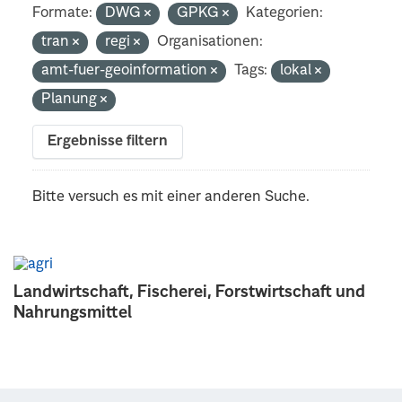
Formate:
DWG
GPKG
Kategorien:
tran
regi
Organisationen:
amt-fuer-geoinformation
Tags:
lokal
Planung
Ergebnisse filtern
Bitte versuch es mit einer anderen Suche.
Landwirtschaft, Fischerei, Forstwirtschaft und
Nahrungsmittel