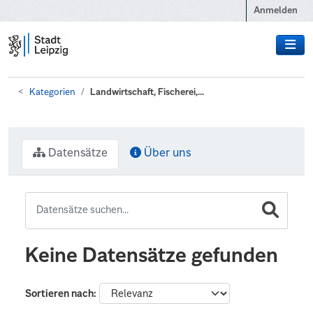
Zum Hauptinhalt wechseln
Anmelden
Kategorien
Landwirtschaft, Fischerei,...
Datensätze
Über uns
Keine Datensätze gefunden
Sortieren nach