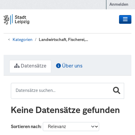
Zum Hauptinhalt wechseln
Anmelden
Kategorien
Landwirtschaft, Fischerei,...
Datensätze
Über uns
Keine Datensätze gefunden
Sortieren nach