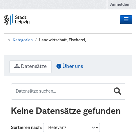
Zum Hauptinhalt wechseln
Anmelden
Kategorien
Landwirtschaft, Fischerei,...
Datensätze
Über uns
Keine Datensätze gefunden
Sortieren nach