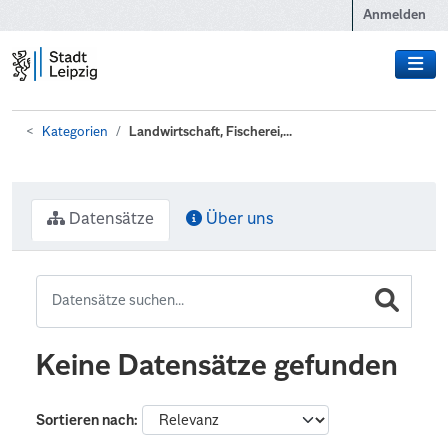
Zum Hauptinhalt wechseln
Anmelden
Kategorien
Landwirtschaft, Fischerei,...
Datensätze
Über uns
Keine Datensätze gefunden
Sortieren nach