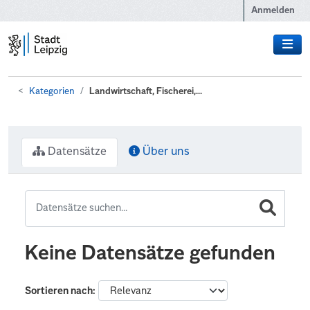
Zum Hauptinhalt wechseln
Anmelden
Kategorien
Landwirtschaft, Fischerei,...
Datensätze
Über uns
Keine Datensätze gefunden
Sortieren nach