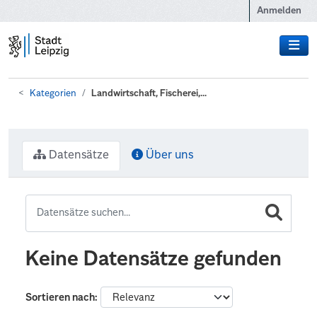
Zum Hauptinhalt wechseln
Anmelden
Kategorien
Landwirtschaft, Fischerei,...
Datensätze
Über uns
Keine Datensätze gefunden
Sortieren nach