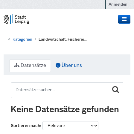
Zum Hauptinhalt wechseln
Anmelden
Kategorien
Landwirtschaft, Fischerei,...
Datensätze
Über uns
Keine Datensätze gefunden
Sortieren nach