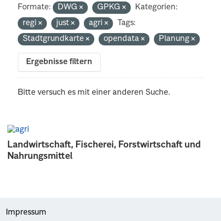
Formate:
DWG
GPKG
Kategorien:
regi
just
agri
Tags:
Stadtgrundkarte
opendata
Planung
Ergebnisse filtern
Bitte versuch es mit einer anderen Suche.
Landwirtschaft, Fischerei, Forstwirtschaft und
Nahrungsmittel
Impressum