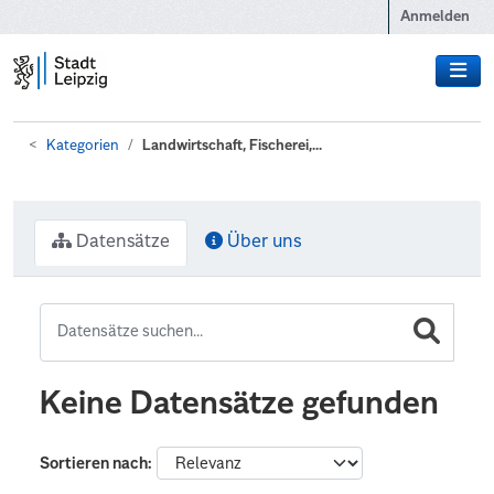
Zum Hauptinhalt wechseln
Anmelden
Kategorien
Landwirtschaft, Fischerei,...
Datensätze
Über uns
Keine Datensätze gefunden
Sortieren nach