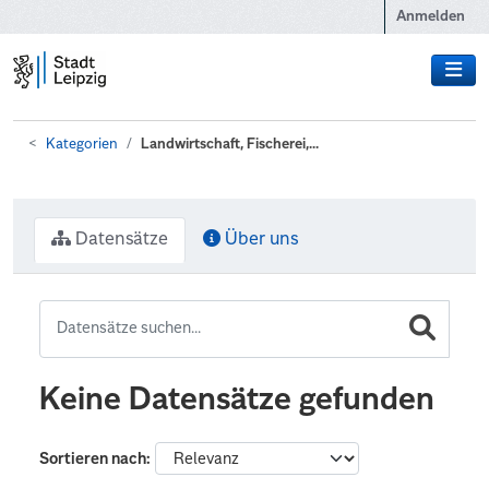
Zum Hauptinhalt wechseln
Anmelden
Kategorien
Landwirtschaft, Fischerei,...
Datensätze
Über uns
Keine Datensätze gefunden
Sortieren nach