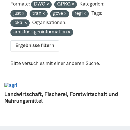
Formate:
DWG
GPKG
Kategorien:
just
tran
gove
regi
Tags:
lokal
Organisationen:
amt-fuer-geoinformation
Ergebnisse filtern
Bitte versuch es mit einer anderen Suche.
Landwirtschaft, Fischerei, Forstwirtschaft und
Nahrungsmittel