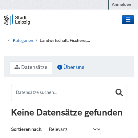
Zum Hauptinhalt wechseln
Anmelden
Kategorien
Landwirtschaft, Fischerei,...
Datensätze
Über uns
Keine Datensätze gefunden
Sortieren nach