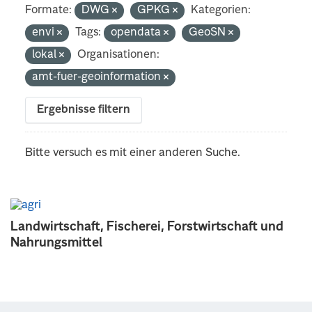
Formate:
DWG
GPKG
Kategorien:
envi
Tags:
opendata
GeoSN
lokal
Organisationen:
amt-fuer-geoinformation
Ergebnisse filtern
Bitte versuch es mit einer anderen Suche.
Landwirtschaft, Fischerei, Forstwirtschaft und
Nahrungsmittel