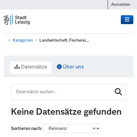
Zum Hauptinhalt wechseln
Anmelden
Kategorien
Landwirtschaft, Fischerei,...
Datensätze
Über uns
Keine Datensätze gefunden
Sortieren nach