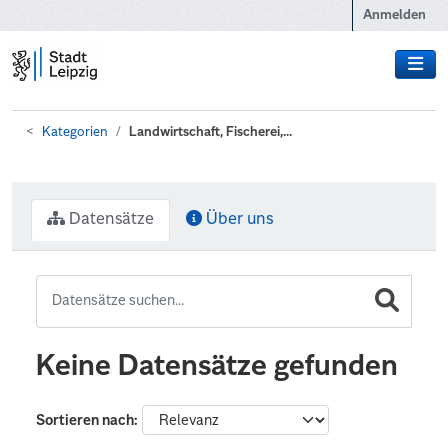
Zum Hauptinhalt wechseln
Anmelden
Kategorien
Landwirtschaft, Fischerei,...
Datensätze
Über uns
Keine Datensätze gefunden
Sortieren nach