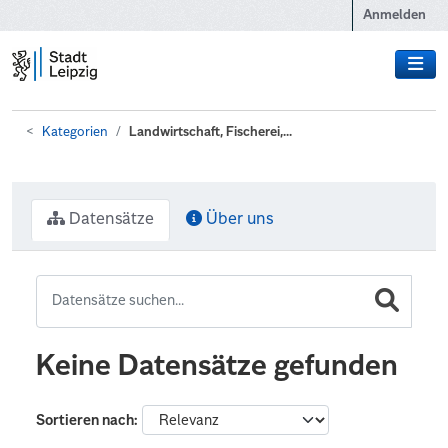
Zum Hauptinhalt wechseln
Anmelden
Kategorien
Landwirtschaft, Fischerei,...
Datensätze
Über uns
Keine Datensätze gefunden
Sortieren nach