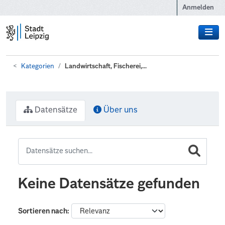
Zum Hauptinhalt wechseln
Anmelden
Kategorien
Landwirtschaft, Fischerei,...
Datensätze
Über uns
Keine Datensätze gefunden
Sortieren nach