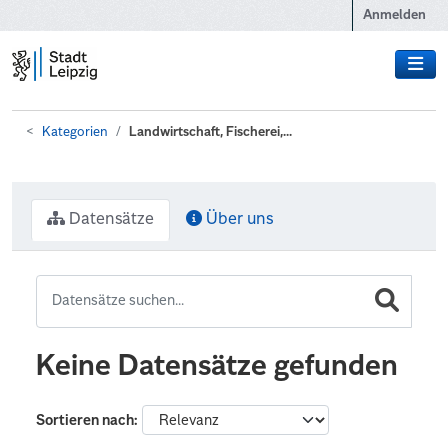
Zum Hauptinhalt wechseln
Anmelden
Kategorien
Landwirtschaft, Fischerei,...
Datensätze
Über uns
Keine Datensätze gefunden
Sortieren nach