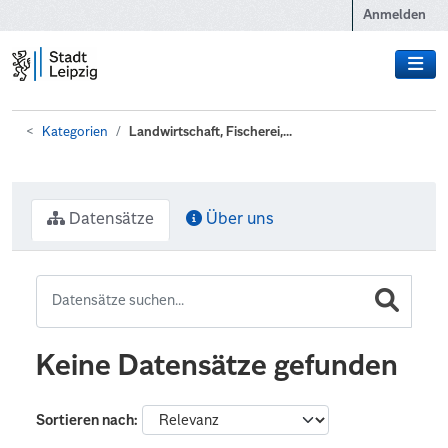
Zum Hauptinhalt wechseln
Anmelden
Kategorien
Landwirtschaft, Fischerei,...
Datensätze
Über uns
Keine Datensätze gefunden
Sortieren nach