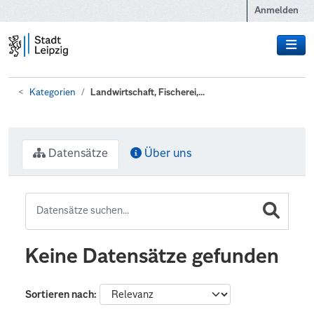
Zum Hauptinhalt wechseln
Anmelden
Kategorien
Landwirtschaft, Fischerei,...
Datensätze
Über uns
Keine Datensätze gefunden
Sortieren nach