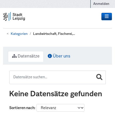
Zum Hauptinhalt wechseln
Anmelden
Kategorien
Landwirtschaft, Fischerei,...
Datensätze
Über uns
Keine Datensätze gefunden
Sortieren nach