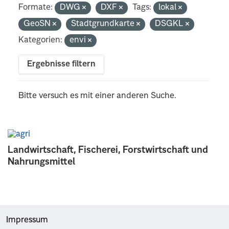
Formate:
DWG
DXF
Tags:
lokal
GeoSN
Stadtgrundkarte
DSGKL
Kategorien:
envi
Ergebnisse filtern
Bitte versuch es mit einer anderen Suche.
Landwirtschaft, Fischerei, Forstwirtschaft und
Nahrungsmittel
Impressum