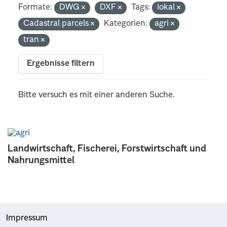
Formate:
DWG
DXF
Tags:
lokal
Cadastral parcels
Kategorien:
agri
tran
Ergebnisse filtern
Bitte versuch es mit einer anderen Suche.
Landwirtschaft, Fischerei, Forstwirtschaft und
Nahrungsmittel
Impressum