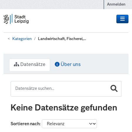
Zum Hauptinhalt wechseln
Anmelden
Kategorien
Landwirtschaft, Fischerei,...
Datensätze
Über uns
Keine Datensätze gefunden
Sortieren nach