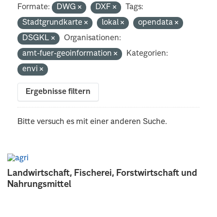
Formate:
DWG
DXF
Tags:
Stadtgrundkarte
lokal
opendata
DSGKL
Organisationen:
amt-fuer-geoinformation
Kategorien:
envi
Ergebnisse filtern
Bitte versuch es mit einer anderen Suche.
Landwirtschaft, Fischerei, Forstwirtschaft und
Nahrungsmittel