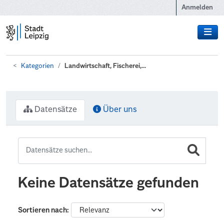
Zum Hauptinhalt wechseln
Anmelden
Kategorien
Landwirtschaft, Fischerei,...
Datensätze
Über uns
Keine Datensätze gefunden
Sortieren nach