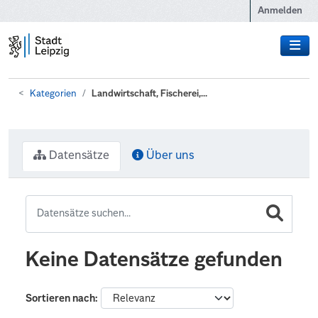
Zum Hauptinhalt wechseln
Anmelden
Kategorien
Landwirtschaft, Fischerei,...
Datensätze
Über uns
Keine Datensätze gefunden
Sortieren nach