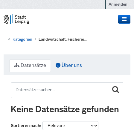
Zum Hauptinhalt wechseln
Anmelden
Kategorien
Landwirtschaft, Fischerei,...
Datensätze
Über uns
Keine Datensätze gefunden
Sortieren nach