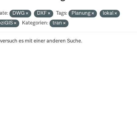
ate:
DWG
DXF
Tags:
Planung
lokal
pziGIS
Kategorien:
tran
 versuch es mit einer anderen Suche.