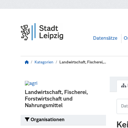
Zum Hauptinhalt wechseln
Datensätze
O
Kategorien
Landwirtschaft, Fischerei,...
Landwirtschaft, Fischerei,
Forstwirtschaft und
Nahrungsmittel
Organisationen
Ke