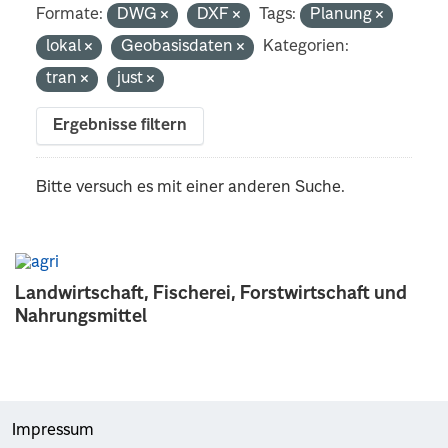
Formate:
DWG
DXF
Tags:
Planung
lokal
Geobasisdaten
Kategorien:
tran
just
Ergebnisse filtern
Bitte versuch es mit einer anderen Suche.
Landwirtschaft, Fischerei, Forstwirtschaft und
Nahrungsmittel
Impressum