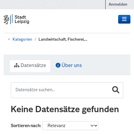
Zum Hauptinhalt wechseln
Anmelden
Kategorien
Landwirtschaft, Fischerei,...
Datensätze
Über uns
Keine Datensätze gefunden
Sortieren nach