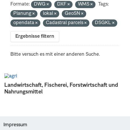
Formate:
DWG
DXF
WMS
Tags:
Planung
lokal
GeoSN
opendata
Cadastral parcels
DSGKL
Ergebnisse filtern
Bitte versuch es mit einer anderen Suche.
Landwirtschaft, Fischerei, Forstwirtschaft und
Nahrungsmittel
Impressum