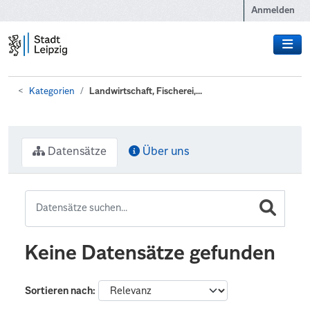
Zum Hauptinhalt wechseln
Anmelden
Kategorien
Landwirtschaft, Fischerei,...
Datensätze
Über uns
Keine Datensätze gefunden
Sortieren nach