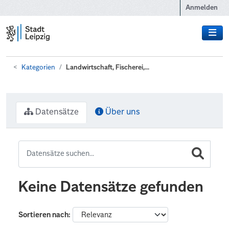
Zum Hauptinhalt wechseln
Anmelden
Kategorien
Landwirtschaft, Fischerei,...
Datensätze
Über uns
Keine Datensätze gefunden
Sortieren nach