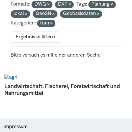
Formate:
DWG
DXF
Tags:
Planung
lokal
GeoSN
Geobasisdaten
Kategorien:
tran
Ergebnisse filtern
Bitte versuch es mit einer anderen Suche.
Landwirtschaft, Fischerei, Forstwirtschaft und
Nahrungsmittel
Impressum