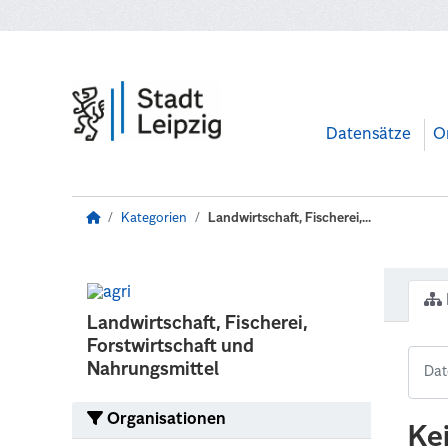
Zum Hauptinhalt wechseln
Datensätze
O
Kategorien
Landwirtschaft, Fischerei,...
Landwirtschaft, Fischerei,
Forstwirtschaft und
Nahrungsmittel
Organisationen
Ke