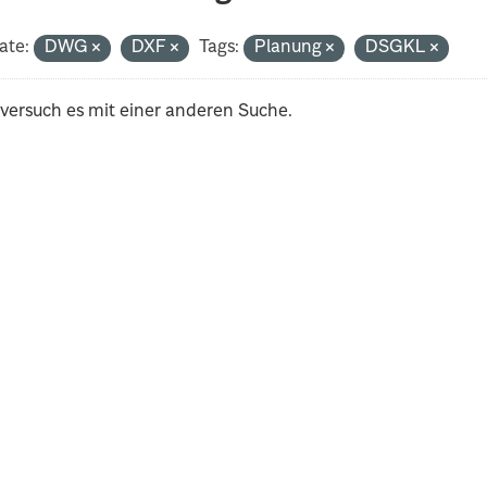
ate:
DWG
DXF
Tags:
Planung
DSGKL
 versuch es mit einer anderen Suche.