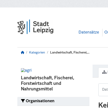
Zum Hauptinhalt wechseln
Datensätze
O
Kategorien
Landwirtschaft, Fischerei,...
Landwirtschaft, Fischerei,
Forstwirtschaft und
Nahrungsmittel
Organisationen
Ke