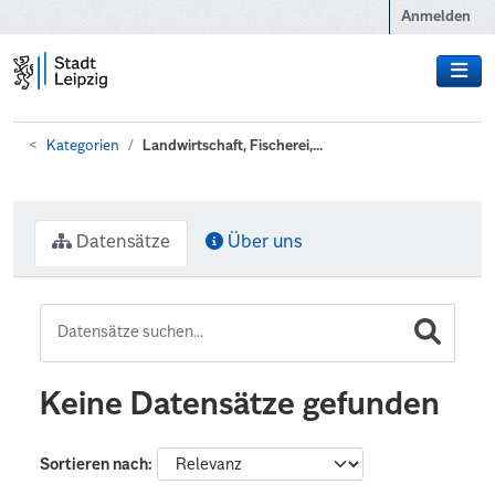
Zum Hauptinhalt wechseln
Anmelden
Kategorien
Landwirtschaft, Fischerei,...
Datensätze
Über uns
Keine Datensätze gefunden
Sortieren nach