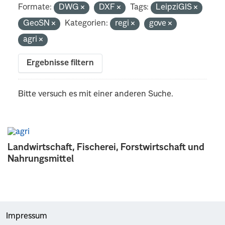
Formate:
DWG
DXF
Tags:
LeipziGIS
GeoSN
Kategorien:
regi
gove
agri
Ergebnisse filtern
Bitte versuch es mit einer anderen Suche.
Landwirtschaft, Fischerei, Forstwirtschaft und
Nahrungsmittel
Impressum