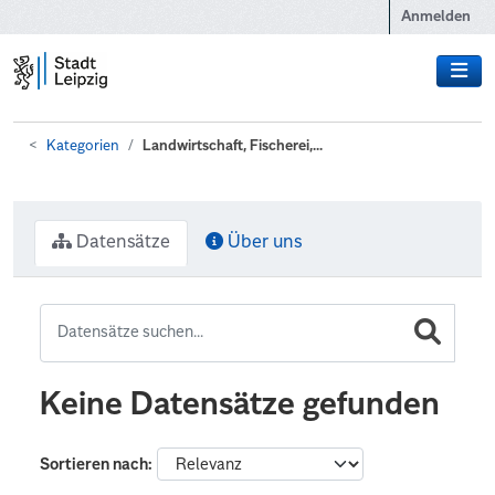
Zum Hauptinhalt wechseln
Anmelden
Kategorien
Landwirtschaft, Fischerei,...
Datensätze
Über uns
Keine Datensätze gefunden
Sortieren nach