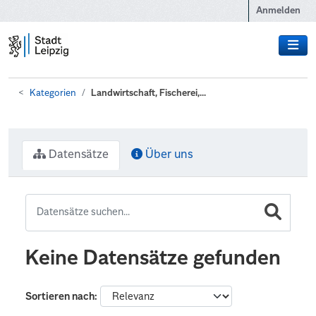
Zum Hauptinhalt wechseln
Anmelden
Kategorien
Landwirtschaft, Fischerei,...
Datensätze
Über uns
Keine Datensätze gefunden
Sortieren nach