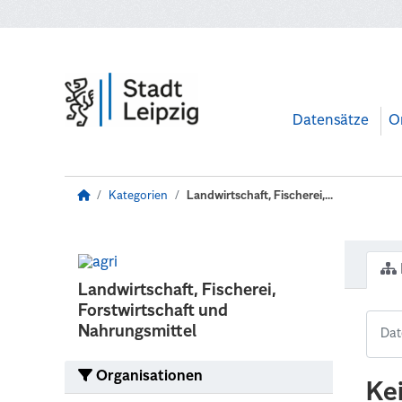
Zum Hauptinhalt wechseln
Datensätze
O
Kategorien
Landwirtschaft, Fischerei,...
Landwirtschaft, Fischerei,
Forstwirtschaft und
Nahrungsmittel
Organisationen
Ke