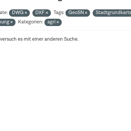
ate:
DWG
DXF
Tags:
GeoSN
Stadtgrundkart
nung
Kategorien:
agri
 versuch es mit einer anderen Suche.