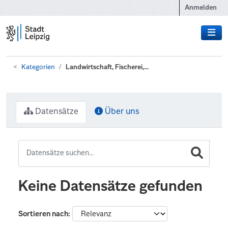
Zum Hauptinhalt wechseln
Anmelden
Kategorien
Landwirtschaft, Fischerei,...
Datensätze
Über uns
Keine Datensätze gefunden
Sortieren nach