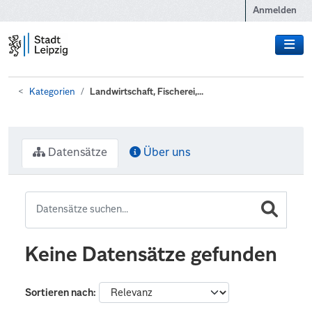
Zum Hauptinhalt wechseln
Anmelden
Kategorien
Landwirtschaft, Fischerei,...
Datensätze
Über uns
Keine Datensätze gefunden
Sortieren nach