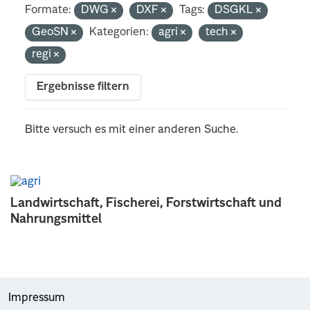
Formate:
DWG
DXF
Tags:
DSGKL
GeoSN
Kategorien:
agri
tech
regi
Ergebnisse filtern
Bitte versuch es mit einer anderen Suche.
Landwirtschaft, Fischerei, Forstwirtschaft und
Nahrungsmittel
Impressum