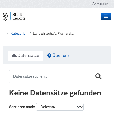
Zum Hauptinhalt wechseln
Anmelden
Kategorien
Landwirtschaft, Fischerei,...
Datensätze
Über uns
Keine Datensätze gefunden
Sortieren nach