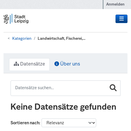
Zum Hauptinhalt wechseln
Anmelden
Kategorien
Landwirtschaft, Fischerei,...
Datensätze
Über uns
Keine Datensätze gefunden
Sortieren nach