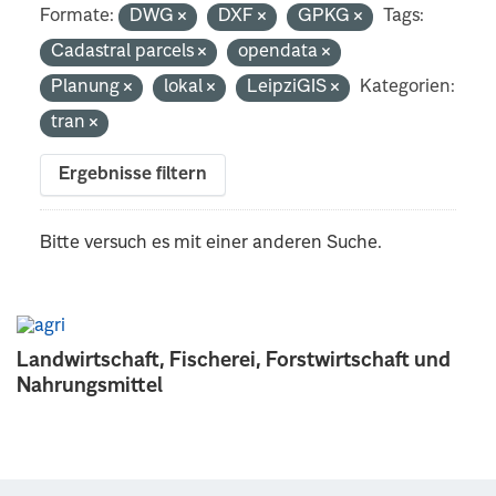
Formate:
DWG
DXF
GPKG
Tags:
Cadastral parcels
opendata
Planung
lokal
LeipziGIS
Kategorien:
tran
Ergebnisse filtern
Bitte versuch es mit einer anderen Suche.
Landwirtschaft, Fischerei, Forstwirtschaft und
Nahrungsmittel