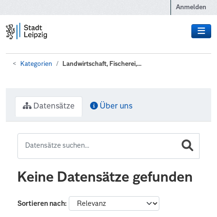
Zum Hauptinhalt wechseln
Anmelden
Kategorien
Landwirtschaft, Fischerei,...
Datensätze
Über uns
Keine Datensätze gefunden
Sortieren nach