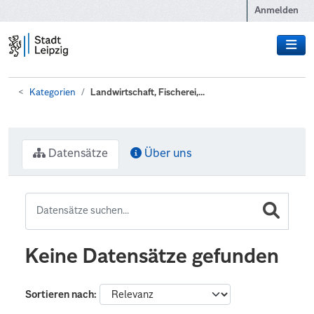
Zum Hauptinhalt wechseln
Anmelden
Kategorien
Landwirtschaft, Fischerei,...
Datensätze
Über uns
Keine Datensätze gefunden
Sortieren nach