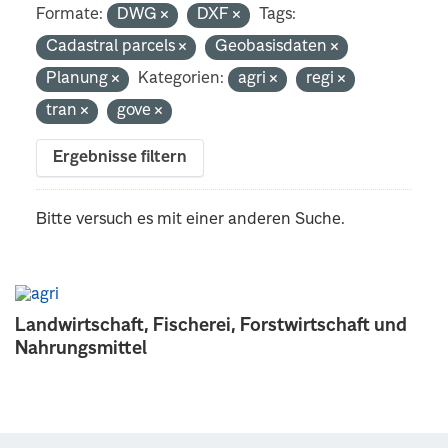
Formate:
DWG
DXF
Tags:
Cadastral parcels
Geobasisdaten
Planung
Kategorien:
agri
regi
tran
gove
Ergebnisse filtern
Bitte versuch es mit einer anderen Suche.
Landwirtschaft, Fischerei, Forstwirtschaft und
Nahrungsmittel