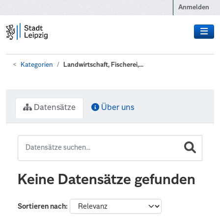
Zum Hauptinhalt wechseln
Anmelden
Kategorien
Landwirtschaft, Fischerei,...
Datensätze
Über uns
Keine Datensätze gefunden
Sortieren nach