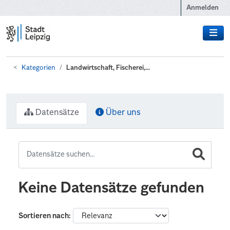
Zum Hauptinhalt wechseln
Anmelden
Kategorien
Landwirtschaft, Fischerei,...
Datensätze
Über uns
Keine Datensätze gefunden
Sortieren nach