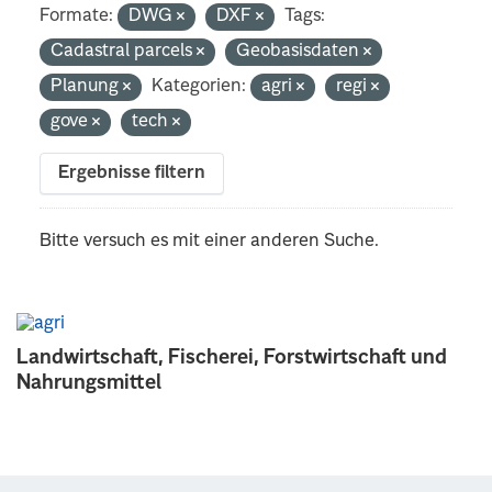
Formate:
DWG
DXF
Tags:
Cadastral parcels
Geobasisdaten
Planung
Kategorien:
agri
regi
gove
tech
Ergebnisse filtern
Bitte versuch es mit einer anderen Suche.
Landwirtschaft, Fischerei, Forstwirtschaft und
Nahrungsmittel