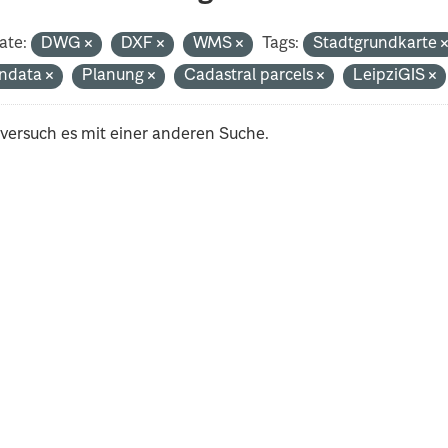
ate:
DWG
DXF
WMS
Tags:
Stadtgrundkarte
ndata
Planung
Cadastral parcels
LeipziGIS
 versuch es mit einer anderen Suche.