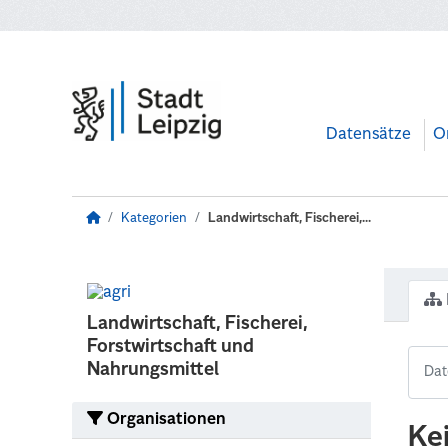
Zum Hauptinhalt wechseln
Datensätze
O
Kategorien
Landwirtschaft, Fischerei,...
Landwirtschaft, Fischerei,
Forstwirtschaft und
Nahrungsmittel
Organisationen
Ke