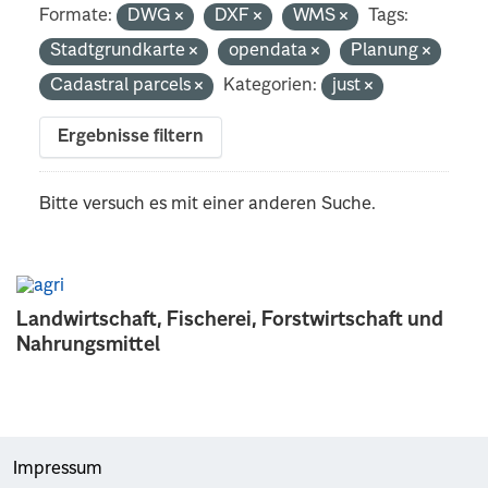
Formate:
DWG
DXF
WMS
Tags:
Stadtgrundkarte
opendata
Planung
Cadastral parcels
Kategorien:
just
Ergebnisse filtern
Bitte versuch es mit einer anderen Suche.
Landwirtschaft, Fischerei, Forstwirtschaft und
Nahrungsmittel
Impressum