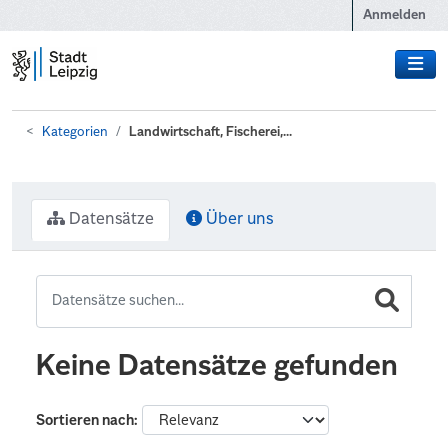
Zum Hauptinhalt wechseln
Anmelden
Kategorien
Landwirtschaft, Fischerei,...
Datensätze
Über uns
Keine Datensätze gefunden
Sortieren nach