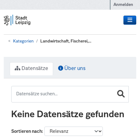
Zum Hauptinhalt wechseln
Anmelden
Kategorien
Landwirtschaft, Fischerei,...
Datensätze
Über uns
Keine Datensätze gefunden
Sortieren nach