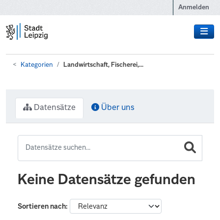
Zum Hauptinhalt wechseln
Anmelden
Kategorien
Landwirtschaft, Fischerei,...
Datensätze
Über uns
Keine Datensätze gefunden
Sortieren nach